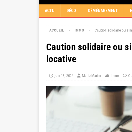
ACTU
DÉCO
DÉMÉNAGEMENT
ACCUEIL
IMMO
Caution solidaire ou sim
Caution solidaire ou s
locative
juin 13, 2024
Marie Martin
Immo
Co