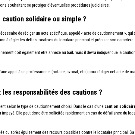
tions souhaitant se protéger d’éventuelles procédures judiciaires.
caution solidaire ou simple ?
t nécessaire de rédiger un acte spécifique, appelé « acte de cautionnement », qui
n à régler les dettes locatives du locataire principal et préciser son caractère 
onnement doit également être annexé au bail, mais il devra indiquer que la cauti
ire appel à un professionnel (notaire, avocat, etc.) pour rédiger cet acte de 
t les responsabilités des cautions ?
ient selon le type de cautionnement choisi. Dans le cas d’une
caution solidair
er impayé. Elle peut donc être sollicitée rapidement en cas de défaillance du loc
citée qu’après épuisement des recours possibles contre le locataire principal. Sa