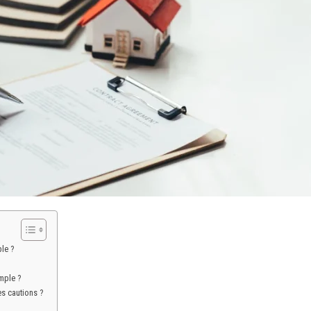
le ?
mple ?
es cautions ?