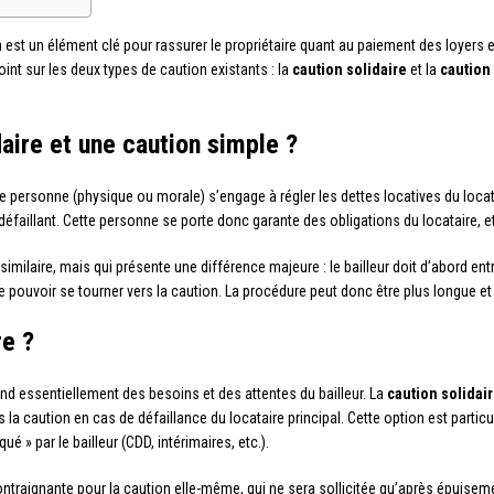
 est un élément clé pour rassurer le propriétaire quant au paiement des loyers et
int sur les deux types de caution existants : la
caution solidaire
et la
caution
aire et une caution simple ?
ne personne (physique ou morale) s’engage à régler les dettes locatives du locata
défaillant. Cette personne se porte donc garante des obligations du locataire, e
 similaire, mais qui présente une différence majeure : le bailleur doit d’abord 
pouvoir se tourner vers la caution. La procédure peut donc être plus longue et 
re ?
nd essentiellement des besoins et des attentes du bailleur. La
caution solidai
 la caution en cas de défaillance du locataire principal. Cette option est parti
ué » par le bailleur (CDD, intérimaires, etc.).
ontraignante pour la caution elle-même, qui ne sera sollicitée qu’après épuisem