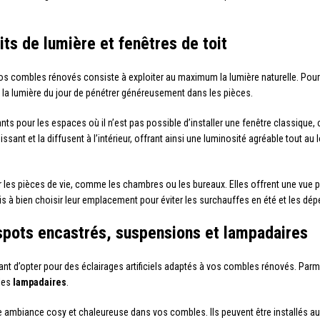
its de lumière et fenêtres de toit
os combles rénovés consiste à exploiter au maximum la lumière naturelle. Pour
à la lumière du jour de pénétrer généreusement dans les pièces.
nts pour les espaces où il n’est pas possible d’installer une fenêtre classique, 
ssant et la diffusent à l’intérieur, offrant ainsi une luminosité agréable tout au l
ur les pièces de vie, comme les chambres ou les bureaux. Elles offrent une vue p
s à bien choisir leur emplacement pour éviter les surchauffes en été et les dépe
: spots encastrés, suspensions et lampadaires
tant d’opter pour des éclairages artificiels adaptés à vos combles rénovés. Par
les
lampadaires
.
e ambiance cosy et chaleureuse dans vos combles. Ils peuvent être installés au