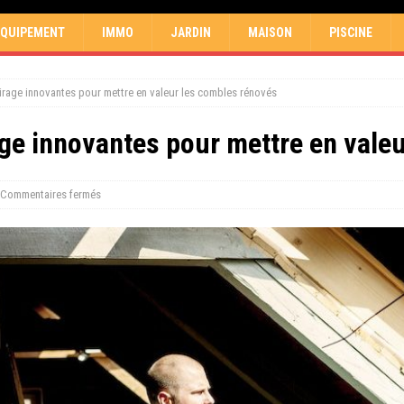
EQUIPEMENT
IMMO
JARDIN
MAISON
PISCINE
airage innovantes pour mettre en valeur les combles rénovés
age innovantes pour mettre en vale
Commentaires fermés