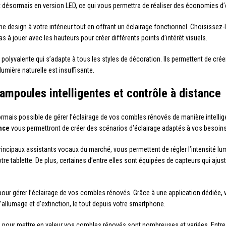
nt désormais en version LED, ce qui vous permettra de réaliser des économies d’é
 design à votre intérieur tout en offrant un éclairage fonctionnel. Choisissez-l
 à jouer avec les hauteurs pour créer différents points d’intérêt visuels.
 polyvalente qui s’adapte à tous les styles de décoration. Ils permettent de cré
lumière naturelle est insuffisante.
 ampoules intelligentes et contrôle à distance
rmais possible de gérer l’éclairage de vos combles rénovés de manière intellige
ance
vous permettront de créer des scénarios d’éclairage adaptés à vos besoins
rincipaux assistants vocaux du marché, vous permettent de régler l’intensité lu
e tablette. De plus, certaines d’entre elles sont équipées de capteurs qui ajus
pour gérer l’éclairage de vos combles rénovés. Grâce à une application dédiée, 
allumage et d’extinction, le tout depuis votre smartphone.
 pour mettre en valeur vos combles rénovés sont nombreuses et variées. Entre lum