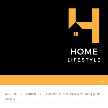
ACCUEIL
JARDIN
Le JardIn: Entretien saisonnier pour un jardin
épanoui