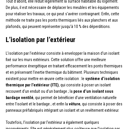
Tout d’abord, elle réduit légèrement la surface habitable du logement.
De plus, il est nécessaire de déplacer les meubles et les équipements
pour réaliser les travaux, ce qui peut s’avérer contraignant. Enfin, cette
méthode ne traite pas les ponts thermiques liés aux planchers et aux
plafonds, qui peuvent représenter jusqu’à 10 % des déperditions.
L’isolation par l’extérieur
L’isolation par l’extérieur consiste à envelopper la maison d’un isolant
fixé sur les murs extérieurs. Cette solution offre une meilleure
performance énergétique en traitant efficacement les ponts thermiques
et en préservant l’inertie thermique du bâtiment. Plusieurs techniques
existent pour mettre en œuvre cette isolation : le
système d’isolation
thermique par l’extérieur (ITE)
, qui consiste à poser un isolant
recouvert d’un enduit ou d’un bardage ; la
pose d’un isolant sous
bardage ventilé
, qui permet de bénéficier d’une ventilation naturelle
entre l’isolant et le bardage ; et enfin la
vêture
, qui consiste à poser des
panneaux préfabriqués intégrant un isolant et un revêtement extérieur.
Toutefois, l’isolation par l’extérieur a également quelques
inconvénients. Elle est généralement plus coûteuse que l’isolation par