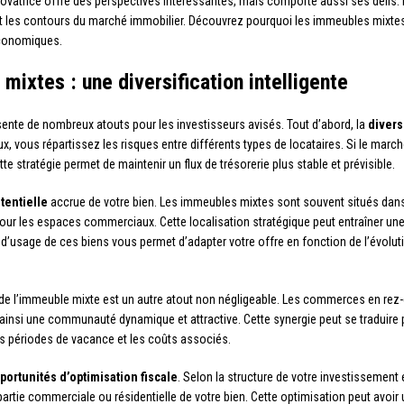
atrice offre des perspectives intéressantes, mais comporte aussi ses défis. 
it les contours du marché immobilier. Découvrez pourquoi les immeubles mixtes p
économiques.
ixtes : une diversification intelligente
ente de nombreux atouts pour les investisseurs avisés. Tout d’abord, la
divers
vous répartissez les risques entre différents types de locataires. Si le march
 stratégie permet de maintenir un flux de trésorerie plus stable et prévisible.
tentielle
accrue de votre bien. Les immeubles mixtes sont souvent situés dan
ur les espaces commerciaux. Cette localisation stratégique peut entraîner une a
ité d’usage de ces biens vous permet d’adapter votre offre en fonction de l’évolu
de l’immeuble mixte est un autre atout non négligeable. Les commerces en rez-d
ainsi une communauté dynamique et attractive. Cette synergie peut se traduire 
les périodes de vacance et les coûts associés.
portunités d’optimisation fiscale
. Selon la structure de votre investissement
partie commerciale ou résidentielle de votre bien. Cette optimisation peut avoir un