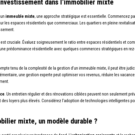
 investissement dans l’immobilier mixte
s un
immeuble mixte
, une approche stratégique est essentielle. Commencez p
our les espaces résidentiels que commerciaux. Les quartiers en pleine revitalisa
ssement.
est cruciale. Évaluez soigneusement le ratio entre espaces résidentiels et co
 une prédominance résidentielle avec quelques commerces stratégiques en rez-de
ompte tenu de la complexité de la gestion d’un immeuble mixte, il peut être judi
lémentaire, une gestion experte peut optimiser vos revenus, réduire les vacanc
ement.
nce
. Un entretien régulier et des rénovations ciblées peuvent non seulement pr
iant des loyers plus élevés. Considérez l’adoption de technologies intelligentes p
obilier mixte, un modèle durable ?