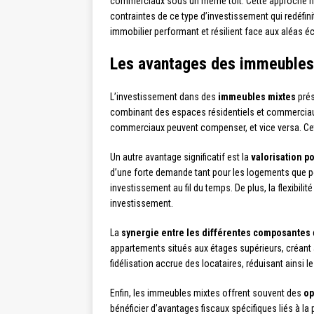
commerciaux sous un même toit. Cette approche nov
contraintes de ce type d’investissement qui redéfin
immobilier performant et résilient face aux aléas 
Les avantages des immeubles m
L’investissement dans des
immeubles mixtes
prés
combinant des espaces résidentiels et commerciaux, 
commerciaux peuvent compenser, et vice versa. Cette
Un autre avantage significatif est la
valorisation po
d’une forte demande tant pour les logements que po
investissement au fil du temps. De plus, la flexibil
investissement.
La
synergie entre les différentes composantes
appartements situés aux étages supérieurs, créant 
fidélisation accrue des locataires, réduisant ainsi 
Enfin, les immeubles mixtes offrent souvent des
op
bénéficier d’avantages fiscaux spécifiques liés à la 