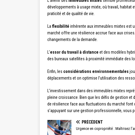
L’avenir des
immeubles mixtes
semble prometteur, 
développements à usage mixte, où travail, habitat 
praticité et de qualité de vie.
La
flexibilité
inhérente aux immeubles mixtes est un
marché offre une résilience accrue face aux crises
changements de la demande.
L’
essor du travail à distance
et des modèles hybrid
des bureaux satellites à proximité immédiate des l
Enfin, les
considérations environnementales
jou
déplacements et on optimise l’utilisation des resso
L’investissement dans des immeubles mixtes représe
pleine croissance. Bien que les défis de gestion et
de résilience face aux fluctuations du marché font
s’appuyant sur une gestion professionnelle, vous p
PRÉCÉDENT
Urgence en copropriété : Maîtrisez l’a