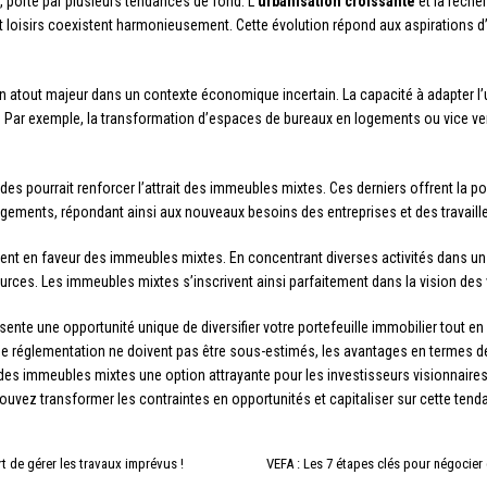
porté par plusieurs tendances de fond. L’
urbanisation croissante
et la reche
et loisirs coexistent harmonieusement. Cette évolution répond aux aspirations d
 atout majeur dans un contexte économique incertain. La capacité à adapter l
. Par exemple, la transformation d’espaces de bureaux en logements ou vice ve
es pourrait renforcer l’attrait des immeubles mixtes. Ces derniers offrent la p
ogements, répondant ainsi aux nouveaux besoins des entreprises et des travaill
ent en faveur des immeubles mixtes. En concentrant diverses activités dans un
urces. Les immeubles mixtes s’inscrivent ainsi parfaitement dans la vision des v
nte une opportunité unique de diversifier votre portefeuille immobilier tout 
 de réglementation ne doivent pas être sous-estimés, les avantages en termes de s
 des immeubles mixtes une option attrayante pour les investisseurs visionnaire
ouvez transformer les contraintes en opportunités et capitaliser sur cette te
rt de gérer les travaux imprévus !
VEFA : Les 7 étapes clés pour négocier