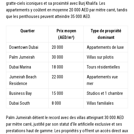
gratte-ciels iconiques et sa proximité avec Burj Khalifa. Les
appartements y coûtent en moyenne 20 000 AED par mètre carré, tandis
que les penthouses peuvent atteindre 35 000 AED.
Quartier
Prix moyen
Type de propriété
(AED/m²)
dominant
Downtown Dubai
20 000
Appartements de luxe
Palm Jumeirah
30 000
Villas sur pilotis
Dubai Marina
18 000
Tours résidentielles
Jumeirah Beach
22 000
Appartements vue
Residence
mer
Business Bay
15 000
Studios et 1 chambre
Dubai South
8 000
Villas familiales
Palm Jumeirah détient le record avec des villas atteignant 30 000 AED
par mètre carré, justifié par son statut d’île artificielle exclusive et ses
prestations haut de gamme. Les propriétés y offrent un accès direct aux